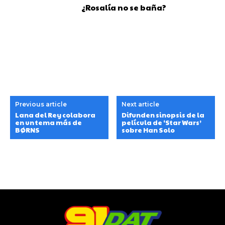
¿Rosalía no se baña?
Previous article
Next article
Lana del Rey colabora
Difunden sinopsis de la
en un tema más de
película de ‘Star Wars’
BØRNS
sobre Han Solo