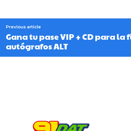
Previous article
Gana tu pase VIP + CD para la 
autógrafos ALT