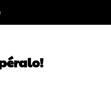
péralo!
WhatsApp