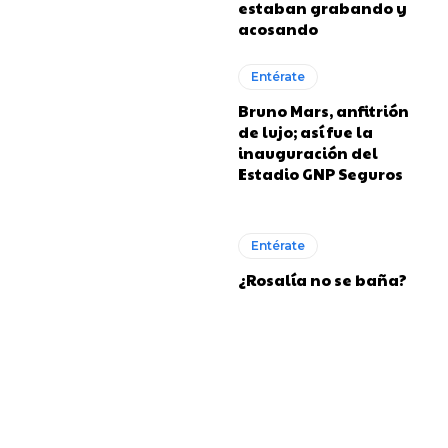
estaban grabando y
acosando
Entérate
Bruno Mars, anfitrión
de lujo; así fue la
inauguración del
Estadio GNP Seguros
Entérate
¿Rosalía no se baña?