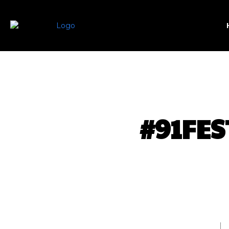
#91FES
SHARE