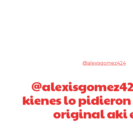
@alexisgomez424
@alexisgomez42
kienes lo pidieron
original aki 