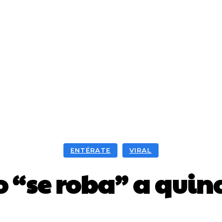
ENTÉRATE
VIRAL
 “se roba” a qui