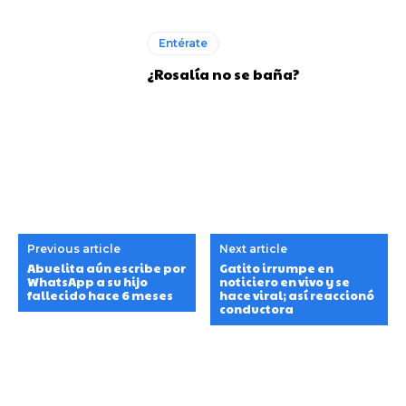
Entérate
¿Rosalía no se baña?
Previous article
Next article
Abuelita aún escribe por
Gatito irrumpe en
WhatsApp a su hijo
noticiero en vivo y se
fallecido hace 6 meses
hace viral; así reaccionó
conductora