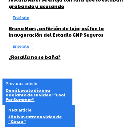
grabando y acosando
Entérate
Bruno Mars, anfitrión de lujo; así fue la
inauguración del Estadio GNP Seguros
Entérate
¿Rosalía no se baña?
Previous article
Demi Lovato dio una
adelanto de su video: “Cool
For Summer”
Next article
J Balvin estrena video de
“Ginza”