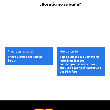
¿Rosalía no se baña?
Previous article
Next article
Entrevista con Karla
Especial de South Park
Breu
mostrará a los
protagonistas como
adultos por primera vez
en 24 años