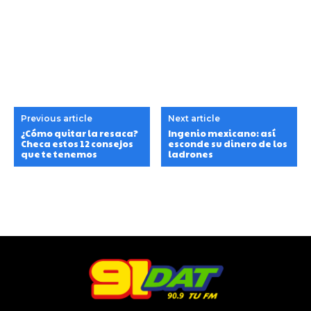
Previous article
Next article
¿Cómo quitar la resaca?
Ingenio mexicano: así
Checa estos 12 consejos
esconde su dinero de los
que te tenemos
ladrones