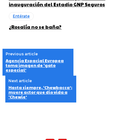
inauguración del Estadio GNP Seguros
Entérate
¿Rosalía no se baña?
Previous article
Agencia Espacial Europea
toma imagen de ‘gato
especial’
Next article
Hasta siempre, ‘Chewbacca’;
muere actor que dio vida a
‘Chewie’