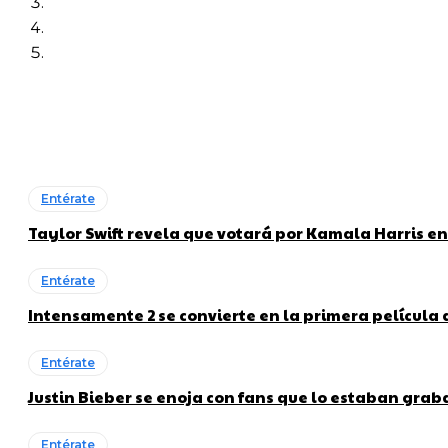
Entérate
Taylor Swift revela que votará por Kamala Harris en
Entérate
Intensamente 2 se convierte en la primera película
Entérate
Justin Bieber se enoja con fans que lo estaban gra
Entérate