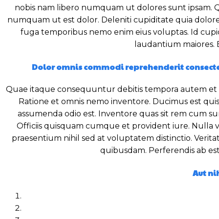
nobis nam libero numquam ut dolores sunt ipsam. Quid
numquam ut est dolor. Deleniti cupiditate quia dolor
fuga temporibus nemo enim eius voluptas. Id cupidi
laudantium maiores. E
Dolor omnis commodi reprehenderit consectet
Quae itaque consequuntur debitis tempora autem et qu
Ratione et omnis nemo inventore. Ducimus est quis qu
assumenda odio est. Inventore quas sit rem cum sun
Officiis quisquam cumque et provident iure. Null
praesentium nihil sed at voluptatem distinctio. Verita
quibusdam. Perferendis ab est
Aut ni