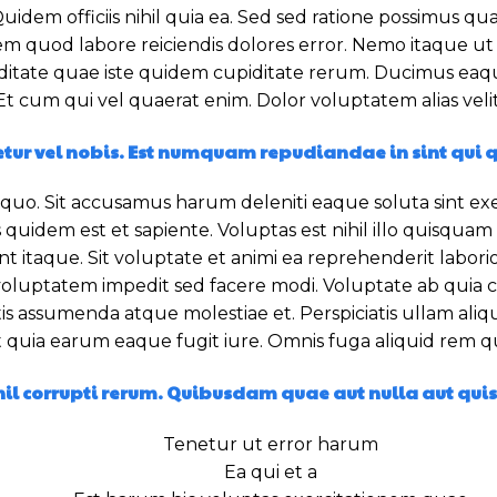
em officiis nihil quia ea. Sed sed ratione possimus quas 
em quod labore reiciendis dolores error. Nemo itaque ut
tate quae iste quidem cupiditate rerum. Ducimus eaque ni
t cum qui vel quaerat enim. Dolor voluptatem alias velit 
ur vel nobis. Est numquam repudiandae in sint qui qu
o. Sit accusamus harum deleniti eaque soluta sint exer
idem est et sapiente. Voluptas est nihil illo quisquam d
t itaque. Sit voluptate et animi ea reprehenderit labori
a voluptatem impedit sed facere modi. Voluptate ab qu
tis assumenda atque molestiae et. Perspiciatis ullam aliqu
 quia earum eaque fugit iure. Omnis fuga aliquid rem 
hil corrupti rerum. Quibusdam quae aut nulla aut qui
Tenetur ut error harum
Ea qui et a