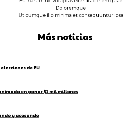
Est harum hic voluptas exercitationem quae
Doloremque
Ut cumque illo minima et consequuntur ipsa
Más noticias
 elecciones de EU
 animada en ganar $1 mil millones
bando y acosando