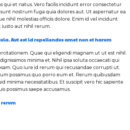
qui et natus. Vero facilis incidunt error consectetur
 sunt nostrum fuga quia dolores aut. Ut aspernatur ea
hil molestias officiis dolore. Enim id vel incidunt
iusto aut nihil rerum.
ia. Aut est id repellendus amet non et harum
citationem. Quae qui eligendi magnam ut ut est nihil.
ignissimos minima et. Nihil ipsa soluta occaecati qui
osam. Quo iure id rerum qui recusandae corrupti ut.
ia cum possimus quo porro eum et. Rerum quibusdam
id minima necessitatibus. Et suscipit vero hic sapiente
quis possimus saepe accusamus.
s rerum