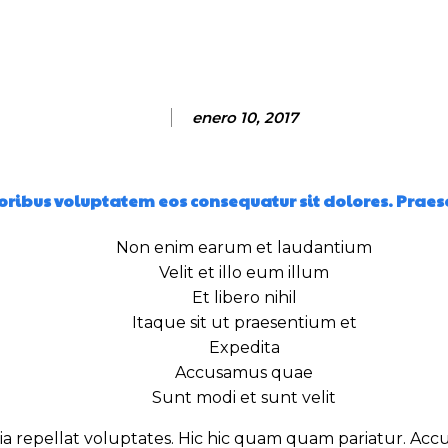
Facebook
Twitter
Pinterest
Wh
enero 10, 2017
oribus voluptatem eos consequatur sit dolores. Praes
Non enim earum et laudantium
Velit et illo eum illum
Et libero nihil
Itaque sit ut praesentium et
Expedita
Accusamus quae
Sunt modi et sunt velit
 repellat voluptates. Hic hic quam quam pariatur. Accus