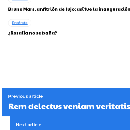
Bruno Mars, anfitrión de lujo; así fue la inauguraci
Entérate
¿Rosalía no se baña?
Previous article
Rem delectus veniam veritatis
Next article