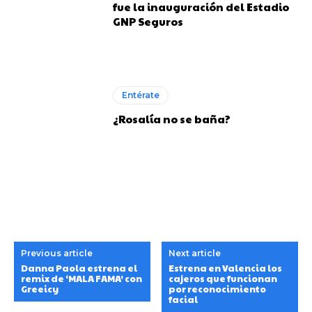
fue la inauguración del Estadio
GNP Seguros
Entérate
¿Rosalía no se baña?
Previous article
Next article
Danna Paola estrena el
Estrena en Valencia los
remix de ‘MALA FAMA’ con
cajeros que funcionan
Greeicy
por reconocimiento
facial