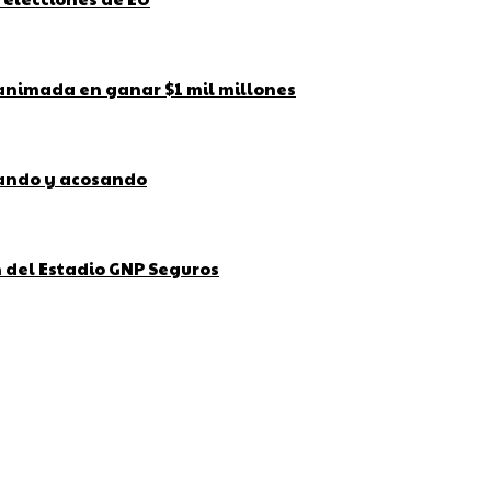
 animada en ganar $1 mil millones
bando y acosando
ón del Estadio GNP Seguros