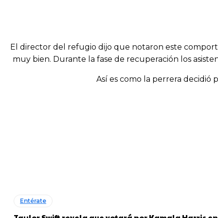
El director del refugio dijo que notaron este compo
muy bien. Durante la fase de recuperación los asist
Así es como la perrera decidió 
Entérate
Taylor Swift revela que votará por Kamala Harris en