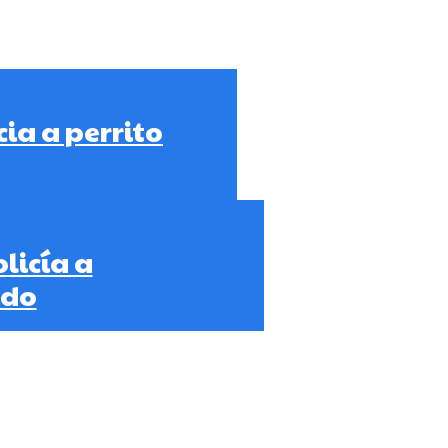
cia a perrito
olicía a
ido