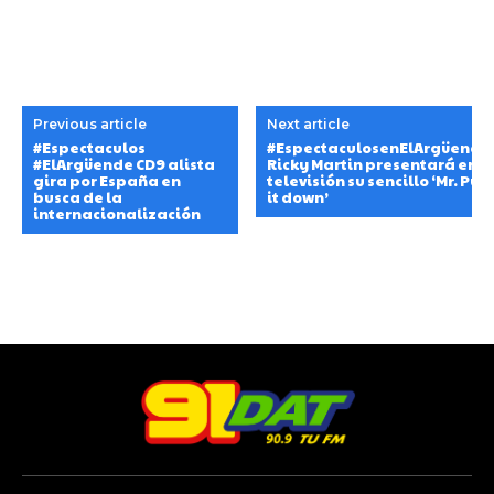
Previous article
Next article
#Espectaculos
#EspectaculosenElArgüende
#ElArgüende CD9 alista
Ricky Martin presentará en
gira por España en
televisión su sencillo ‘Mr. Put
busca de la
it down’
internacionalización