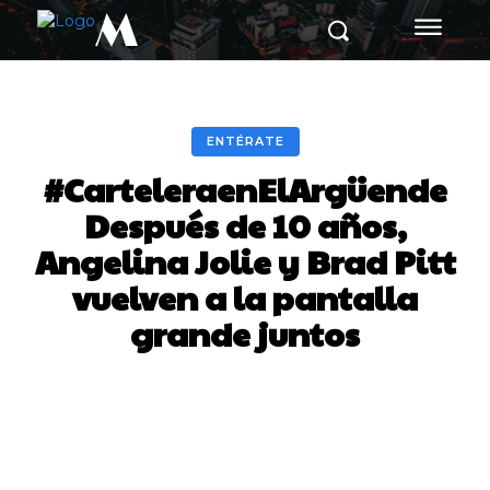
M
ENTÉRATE
#CarteleraenElArgüende
Después de 10 años,
Angelina Jolie y Brad Pitt
vuelven a la pantalla
grande juntos
Facebook
Twitter
Pinterest