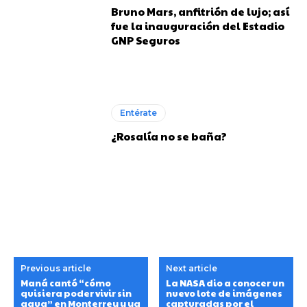
Bruno Mars, anfitrión de lujo; así
fue la inauguración del Estadio
GNP Seguros
Entérate
¿Rosalía no se baña?
Previous article
Next article
Maná cantó “cómo
La NASA dio a conocer un
quisiera poder vivir sin
nuevo lote de imágenes
agua” en Monterrey y ya
capturadas por el