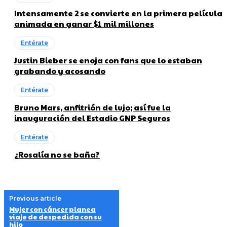
Intensamente 2 se convierte en la primera película
animada en ganar $1 mil millones
Entérate
Justin Bieber se enoja con fans que lo estaban
grabando y acosando
Entérate
Bruno Mars, anfitrión de lujo; así fue la
inauguración del Estadio GNP Seguros
Entérate
¿Rosalía no se baña?
Previous article
Mujer con cáncer planea
viaje de despedida con su
hijo