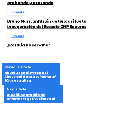
grabando y acosando
Entérate
Bruno Mars, anfitrión de lujo; así fue la
inauguración del Estadio GNP Seguros
Entérate
¿Rosalía no se baña?
Previous article
Abuelito se disfraza del
Chavo del 8 para su ‘cumple’
92 y se viraliza
Next article
Albañil se gradúa de
enfermero y se vuelve viral