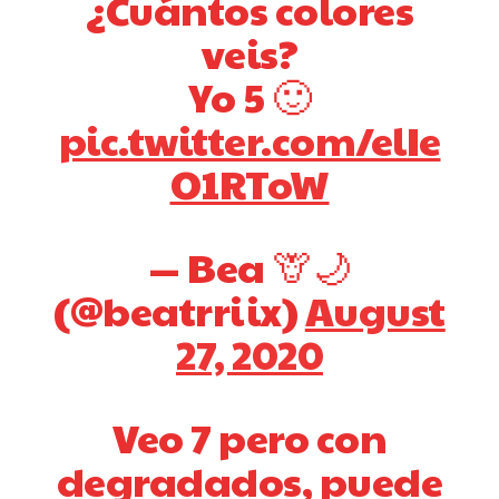
¿Cuántos colores
veis?
Yo 5 🙂
pic.twitter.com/elIe
O1RToW
— Bea 🦒🌙
(@beatrriix)
August
27, 2020
Veo 7 pero con
degradados, puede