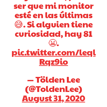
ser que mi monitor
esté en las últimas
😅. Si alguien tiene
curiosidad, hay 81
😬.
pic.twitter.com/leql
Rqz9io
— Tölden Lee
(@ToldenLee)
August 31, 2020