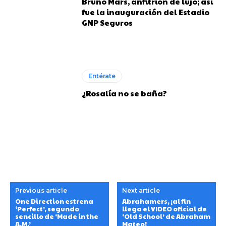
Bruno Mars, anfitrión de lujo; así
fue la inauguración del Estadio
GNP Seguros
Entérate
¿Rosalía no se baña?
Previous article
Next article
One Direction estrena
Abrahamers, ¡al fin
‘Perfect’, segundo
llega el VIDEO oficial de
sencillo de ‘Made in the
‘Old School’ de Abraham
A.M.’
Mateo!