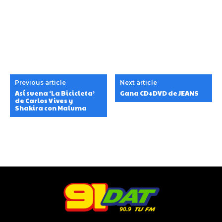
Previous article
Next article
Así suena ‘La Bicicleta’
Gana CD+DVD de JEANS
de Carlos Vives y
Shakira con Maluma