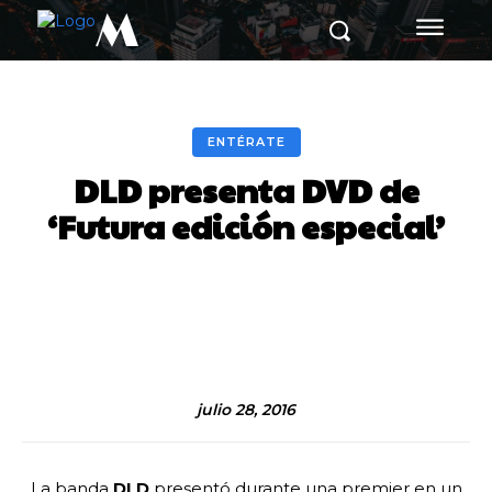
M
ENTÉRATE
DLD presenta DVD de
‘Futura edición especial’
Facebook
Twitter
Pinterest
julio 28, 2016
La banda
DLD
presentó durante una premier en un