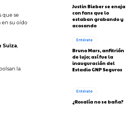
Justin Bieber se enoja
con fans que lo
s que se
estaban grabando y
á en su oído
acosando
Entérate
 Suiza
,
Bruno Mars, anfitrión
de lujo; así fue la
inauguración del
bolsan la
Estadio GNP Seguros
Entérate
¿Rosalía no se baña?