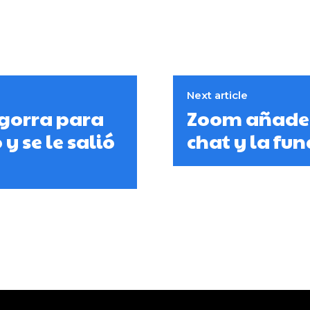
Next article
 gorra para
Zoom añade e
y se le salió
chat y la fu