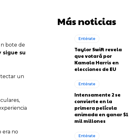
Más noticias
Entérate
 un bote de
Taylor Swift revela
y sigue su
que votará por
Kamala Harris en
elecciones de EU
etectar un
Entérate
Intensamente 2 se
iculares,
convierte en la
primera película
experiencia
animada en ganar $1
mil millones
o era no
Entérate