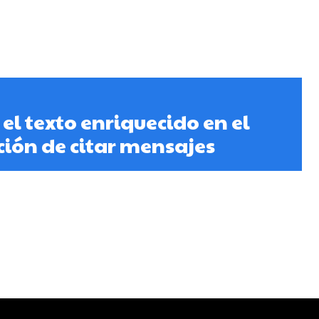
l texto enriquecido en el
nción de citar mensajes