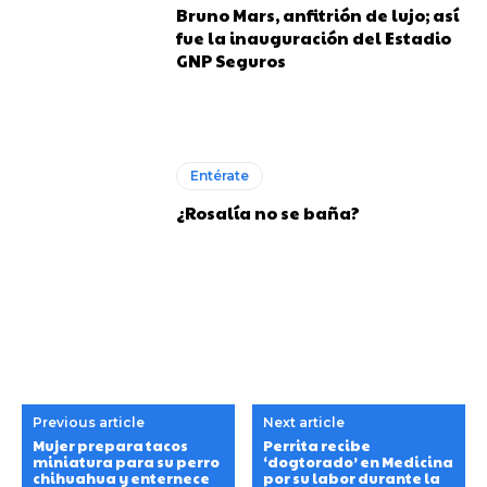
Bruno Mars, anfitrión de lujo; así
fue la inauguración del Estadio
GNP Seguros
Entérate
¿Rosalía no se baña?
Previous article
Next article
Mujer prepara tacos
Perrita recibe
miniatura para su perro
‘dogtorado’ en Medicina
chihuahua y enternece
por su labor durante la