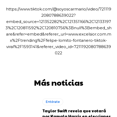
https://www.tiktok.com/@soyoscarmario/video/721119
2080788639022?
embed_source=121352282%2C121351166%2C12133197
3%2C120811592%2C120810756%3Bnull%3Bembed_sh
are&refer=embed&referer_url=www.excelsior.com.m
x%2Ftrending%2Ffelipe-lomito-fontanero-tiktok-
viral%2F1593141&referer_video_id=7211192080788639
022
Más noticias
Entérate
Taylor Swift revela que votará
por Kamala Harris en elecciones