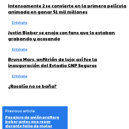
Intensamente 2 se convierte en la primera película
animada en ganar $1 mil millones
Entérate
Justin Bieber se enoja con fans que lo estaban
grabando y acosando
Entérate
Bruno Mars, anfitrión de lujo; así fue la
inauguración del Estadio GNP Seguros
Entérate
¿Rosalía no se baña?
Previous article
Pasajero de avión prefiere
beber antes que rezar
durante falla de motor