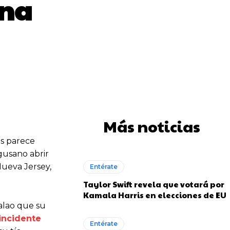
gna
WhatsApp
Más noticias
es parece
gusano abrir
Nueva Jersey,
Entérate
Taylor Swift revela que votará por
Kamala Harris en elecciones de EU
alao que su
incidente
Entérate