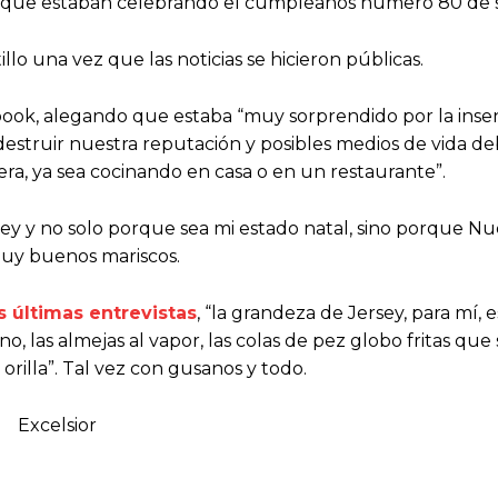
o que estaban celebrando el cumpleaños número 80 de s
illo una vez que las noticias se hicieron públicas.
ok, alegando que estaba “muy sorprendido por la insens
estruir nuestra reputación y posibles medios de vida de
ra, ya sea cocinando en casa o en un restaurante”.
y y no solo porque sea mi estado natal, sino porque Nu
uy buenos mariscos.
s últimas entrevistas
, “la grandeza de Jersey, para mí, 
o, las almejas al vapor, las colas de pez globo fritas que
orilla”. Tal vez con gusanos y todo.
Excelsior