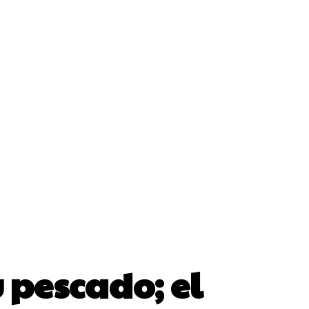
Blog
Podcast
Galería
to
 pescado; el