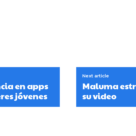
Next article
cia en apps
Maluma estre
res jóvenes
su video