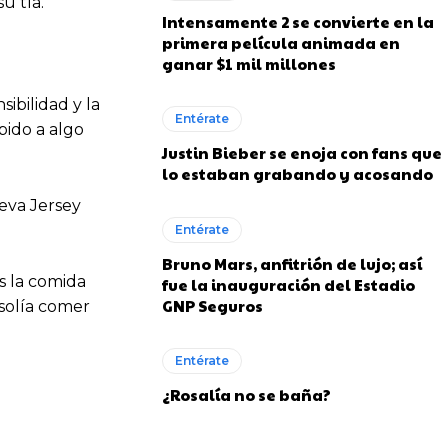
u tía.
Intensamente 2 se convierte en la
primera película animada en
ganar $1 mil millones
ibilidad y la
Entérate
bido a algo
Justin Bieber se enoja con fans que
lo estaban grabando y acosando
eva Jersey
Entérate
Bruno Mars, anfitrión de lujo; así
es la comida
fue la inauguración del Estadio
GNP Seguros
 solía comer
Entérate
¿Rosalía no se baña?