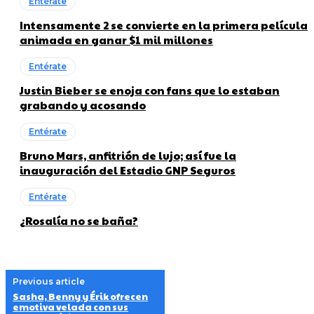
Entérate
Intensamente 2 se convierte en la primera película
animada en ganar $1 mil millones
Entérate
Justin Bieber se enoja con fans que lo estaban
grabando y acosando
Entérate
Bruno Mars, anfitrión de lujo; así fue la
inauguración del Estadio GNP Seguros
Entérate
¿Rosalía no se baña?
Previous article
Sasha, Benny y Érik ofrecen
emotiva velada con sus