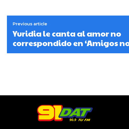
Previous article
Yuridia le canta al amor no
correspondido en ‘Amigos no