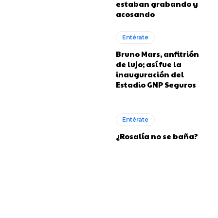
estaban grabando y
acosando
Entérate
Bruno Mars, anfitrión
de lujo; así fue la
inauguración del
Estadio GNP Seguros
Entérate
¿Rosalía no se baña?