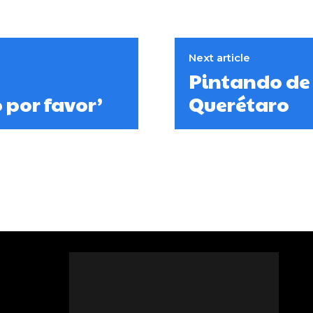
Next article
Pintando de 
 por favor’
Querétaro