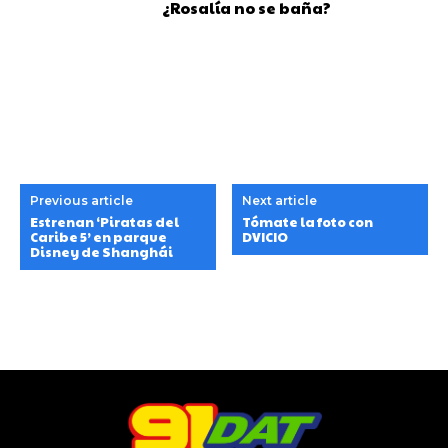
¿Rosalía no se baña?
Previous article
Next article
Estrenan ‘Piratas del
Tómate la foto con
Caribe 5’ en parque
DVICIO
Disney de Shanghái