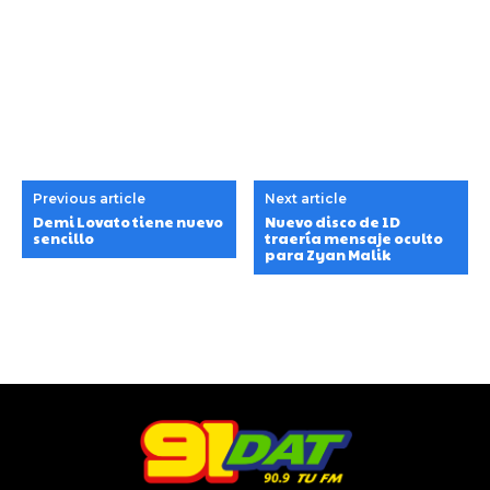
Previous article
Next article
Demi Lovato tiene nuevo
Nuevo disco de 1D
sencillo
traería mensaje oculto
para Zyan Malik