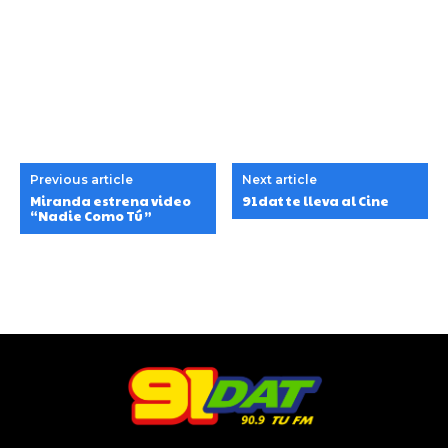
Previous article
Next article
Miranda estrena video
91dat te lleva al Cine
“Nadie Como Tú”