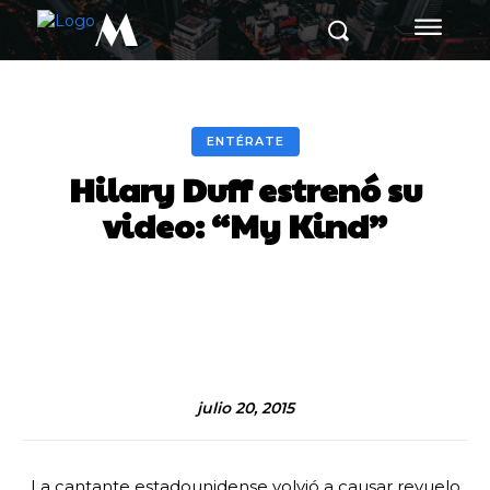
M
ENTÉRATE
Hilary Duff estrenó su
video: “My Kind”
Facebook
Twitter
Pinterest
julio 20, 2015
La cantante estadounidense volvió a causar revuelo