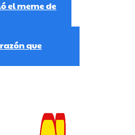
ió el meme de
orazón que