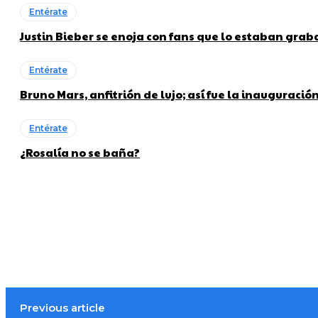
Entérate
Justin Bieber se enoja con fans que lo estaban gra
Entérate
Bruno Mars, anfitrión de lujo; así fue la inauguraci
Entérate
¿Rosalía no se baña?
Previous article