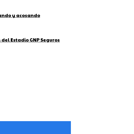
bando y acosando
ón del Estadio GNP Seguros