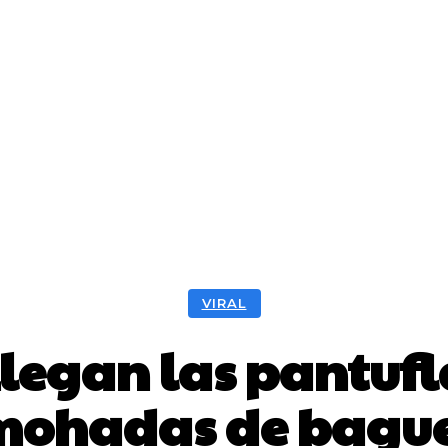
VIRAL
legan las pantufla
mohadas de bague