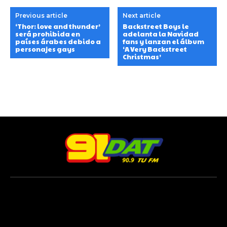
Previous article
Next article
‘Thor: love and thunder’
Backstreet Boys le
será prohibida en
adelanta la Navidad
países árabes debido a
fans y lanzan el álbum
personajes gays
‘A Very Backstreet
Christmas’