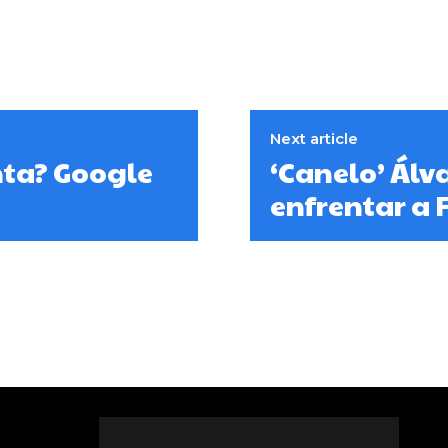
Next article
nta? Google
‘Canelo’ Álva
enfrentar a 