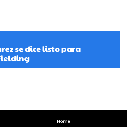
rez se dice listo para
Fielding
Home