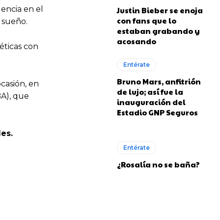
encia en el
Justin Bieber se enoja
con fans que lo
e sueño.
estaban grabando y
acosando
éticas con
Entérate
Bruno Mars, anfitrión
ocasión, en
de lujo; así fue la
A), que
inauguración del
Estadio GNP Seguros
es.
Entérate
¿Rosalía no se baña?