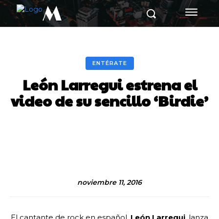
M
ENTÉRATE
León Larregui estrena el
video de su sencillo ‘Birdie’
Facebook
Twitter
Pinterest
noviembre 11, 2016
El cantante de rock en español,
León Larregui
, lanza