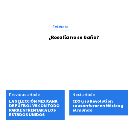
Entérate
¿Rosalía no se baña?
Previous article
Next article
LA SELECCIÓN MEXICANA
CD9 y su Revolution
DE FÚTBOL VA CON TODO
causan furor en México y
PARA ENFRENTAR A LOS
el mundo
ESTADOS UNIDOS