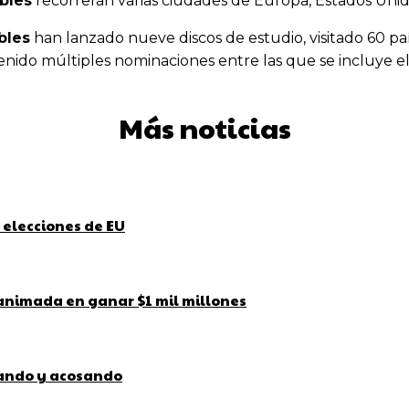
bles
recorrerán varias ciudades de Europa, Estados Unid
bles
han lanzado nueve discos de estudio, visitado 60 p
enido múltiples nominaciones entre las que se incluye 
Más noticias
 elecciones de EU
 animada en ganar $1 mil millones
bando y acosando