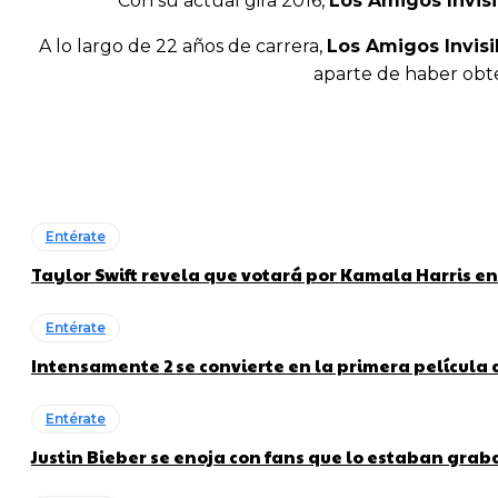
Con su actual gira 2016,
Los Amigos Invisi
A lo largo de 22 años de carrera,
Los Amigos Invisi
aparte de haber obt
Entérate
Taylor Swift revela que votará por Kamala Harris en
Entérate
Intensamente 2 se convierte en la primera película
Entérate
Justin Bieber se enoja con fans que lo estaban gra