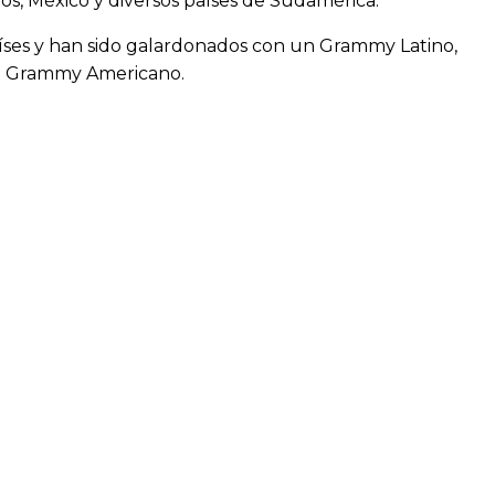
os, México y diversos países de Sudamérica.
aíses y han sido galardonados con un Grammy Latino,
el Grammy Americano.