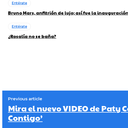
Entérate
Bruno Mars, anfitrión de lujo; así fue la inauguraci
Entérate
¿Rosalía no se baña?
Previous article
Mira el nuevo VIDEO de Paty 
Contigo’