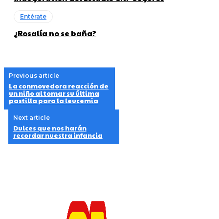
Entérate
¿Rosalía no se baña?
Previous article
La conmovedora reacción de
un niño al tomar su última
pastilla para la leucemia
Next article
Dulces que nos harán
recordar nuestra infancia