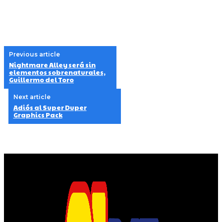
Previous article
Nightmare Alley será sin
elementos sobrenaturales,
Guillermo del Toro
Next article
Adiós al Super Duper
Graphics Pack