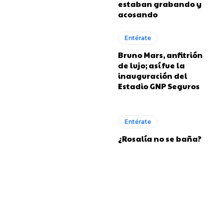
estaban grabando y
acosando
Entérate
Bruno Mars, anfitrión
de lujo; así fue la
inauguración del
Estadio GNP Seguros
Entérate
¿Rosalía no se baña?