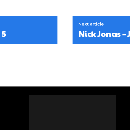
Next article
 5
Nick Jonas – 