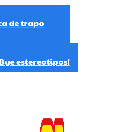
a de trapo
Bye estereotipos!