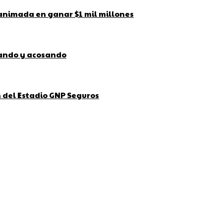
 animada en ganar $1 mil millones
bando y acosando
ón del Estadio GNP Seguros