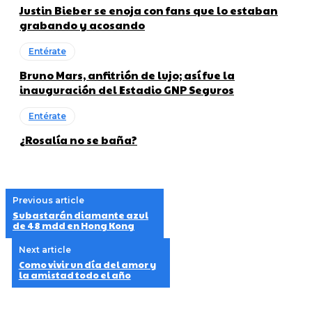
Justin Bieber se enoja con fans que lo estaban
grabando y acosando
Entérate
Bruno Mars, anfitrión de lujo; así fue la
inauguración del Estadio GNP Seguros
Entérate
¿Rosalía no se baña?
Previous article
Subastarán diamante azul
de 48 mdd en Hong Kong
Next article
Como vivir un día del amor y
la amistad todo el año