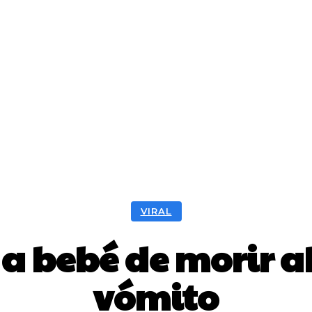
VIRAL
a a bebé de morir 
vómito