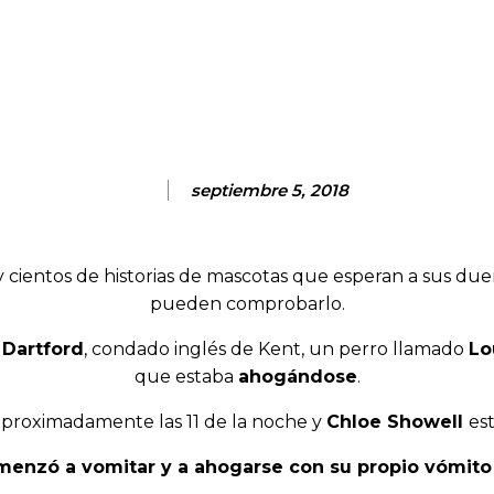
Facebook
Twitter
Pinterest
Wh
septiembre 5, 2018
 cientos de historias de mascotas que esperan a sus du
pueden comprobarlo.
e
Dartford
, condado inglés de Kent, un perro llamado
Lo
que estaba
ahogándose
.
 aproximadamente las 11 de la noche y
Chloe Showell
es
menzó a vomitar y a ahogarse con su propio vómito