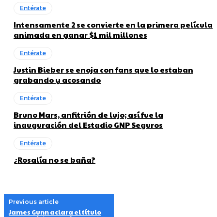
Entérate
Intensamente 2 se convierte en la primera película
animada en ganar $1 mil millones
Entérate
Justin Bieber se enoja con fans que lo estaban
grabando y acosando
Entérate
Bruno Mars, anfitrión de lujo; así fue la
inauguración del Estadio GNP Seguros
Entérate
¿Rosalía no se baña?
Previous article
James Gunn aclara el título