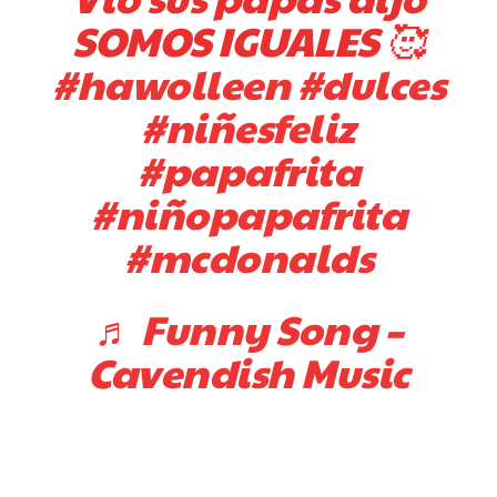
SOMOS IGUALES 🥰
#hawolleen
#dulces
#niñesfeliz
#papafrita
#niñopapafrita
#mcdonalds
♬ Funny Song –
Cavendish Music