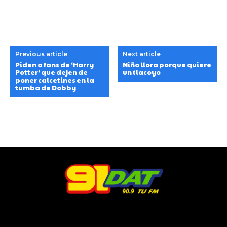
Previous article
Next article
Piden a fans de ‘Harry
Niño llora porque quiere
Potter’ que dejen de
un tlacoyo
poner calcetines en la
tumba de Dobby