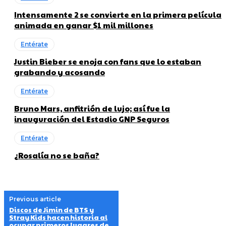
Intensamente 2 se convierte en la primera película
animada en ganar $1 mil millones
Entérate
Justin Bieber se enoja con fans que lo estaban
grabando y acosando
Entérate
Bruno Mars, anfitrión de lujo; así fue la
inauguración del Estadio GNP Seguros
Entérate
¿Rosalía no se baña?
Previous article
Discos de Jimin de BTS y
Stray Kids hacen historia al
ocupar primeros lugares de