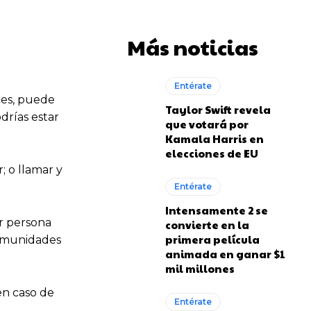
Más noticias
Entérate
ces, puede
Taylor Swift revela
odrías estar
que votará por
Kamala Harris en
elecciones de EU
; o llamar y
Entérate
Intensamente 2 se
er persona
convierte en la
primera película
comunidades
animada en ganar $1
mil millones
en caso de
Entérate