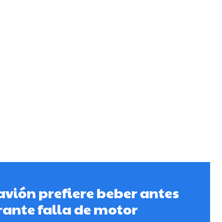
avión prefiere beber antes
rante falla de motor