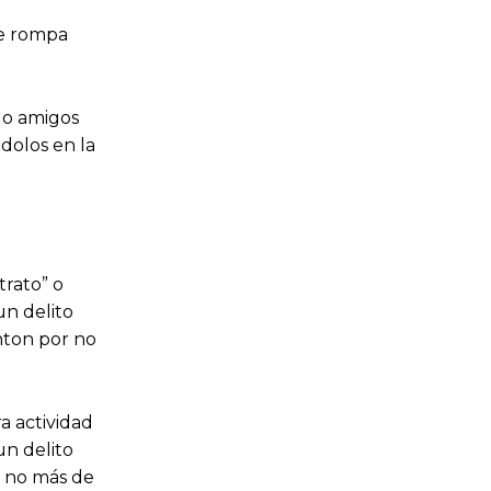
ue rompa
 o amigos
dolos en la
trato” o
un delito
nton por no
a actividad
un delito
r no más de