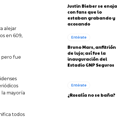
Justin Bieber se enoja
con fans que lo
estaban grabando y
acosando
a alejar
os en 609,
Entérate
Bruno Mars, anfitrión
de lujo; así fue la
, pero fue
inauguración del
Estadio GNP Seguros
nidenses
eriódicos
Entérate
 la mayoría
¿Rosalía no se baña?
nifica todos