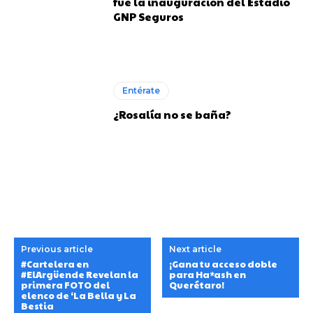
fue la inauguración del Estadio
GNP Seguros
Entérate
¿Rosalía no se baña?
Previous article
Next article
#Cartelera en
¡Gana tu acceso doble
#ElArgüende Revelan la
para Ha*ash en
primera FOTO del
Querétaro!
elenco de ‘La Bella y La
Bestia