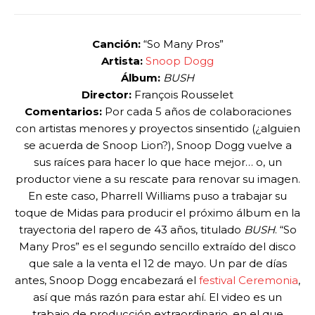
Canción:
“So Many Pros”
Artista:
Snoop Dogg
Álbum:
BUSH
Director:
François Rousselet
Comentarios:
Por cada 5 años de colaboraciones
con artistas menores y proyectos sinsentido (¿alguien
se acuerda de Snoop Lion?), Snoop Dogg vuelve a
sus raíces para hacer lo que hace mejor… o, un
productor viene a su rescate para renovar su imagen.
En este caso, Pharrell Williams puso a trabajar su
toque de Midas para producir el próximo álbum en la
trayectoria del rapero de 43 años, titulado
BUSH
. “So
Many Pros” es el segundo sencillo extraído del disco
que sale a la venta el 12 de mayo. Un par de días
antes, Snoop Dogg encabezará el
festival Ceremonia
,
así que más razón para estar ahí. El video es un
trabajo de producción extraordinario, en el que