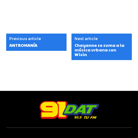
Previous article
Next article
ANTROMANÍA
Chayanne se suma a la
música urbana con
Wisin