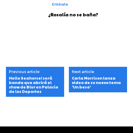
Entérate
¿Rosalía no se baña?
Previous article
Next article
Hello Seahorse! será
Carla Morrison lanza
banda que abrirá el
video de su nuevo tema
show de Blur en Palacio
‘Un beso’
de los Deportes