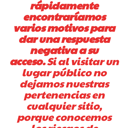
rápidamente
encontraríamos
varios motivos para
dar una respuesta
negativa a su
acceso.
Si al visitar un
lugar público no
dejamos nuestras
pertenencias en
cualquier sitio,
porque conocemos
los riesgos de