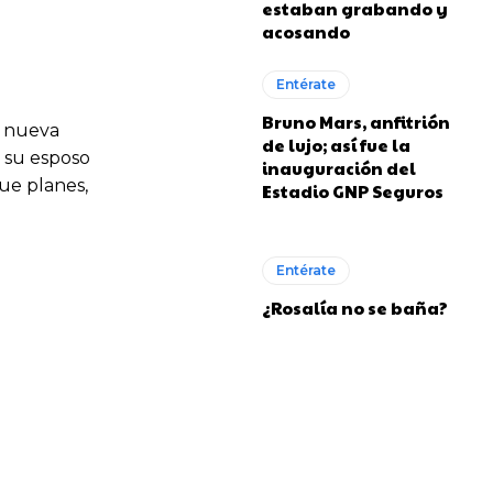
estaban grabando y
acosando
Entérate
Bruno Mars, anfitrión
u nueva
de lujo; así fue la
l su esposo
inauguración del
que planes,
Estadio GNP Seguros
Entérate
¿Rosalía no se baña?