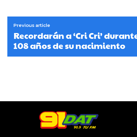
Previous article
Recordarán a ‘Cri Cri’ durante
108 años de su nacimiento