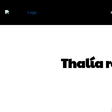
Thalía r
SHARE