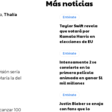
Más noticias
a,
Thalía
Entérate
Taylor Swift revela
que votará por
Kamala Harris en
elecciones de EU
Entérate
Intensamente 2 se
convierte en la
sión sería
primera película
animada en ganar $1
aría la del
mil millones
Entérate
Justin Bieber se enoja
con fans que lo
lcanzar 100