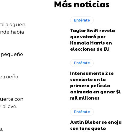
Más noticias
Entérate
alia siguen
Taylor Swift revela
onde había
que votará por
Kamala Harris en
elecciones de EU
él pequeño
Entérate
Intensamente 2 se
 pequeño
convierte en la
primera película
animada en ganar $1
mil millones
fuerte con
 al ave.
Entérate
Justin Bieber se enoja
con fans que lo
a.