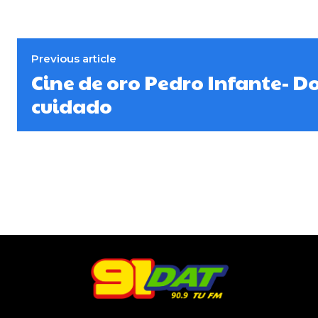
Previous article
Cine de oro Pedro Infante- Do
cuidado