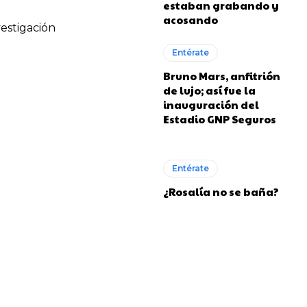
estaban grabando y
acosando
estigación
Entérate
Bruno Mars, anfitrión
de lujo; así fue la
inauguración del
Estadio GNP Seguros
Entérate
¿Rosalía no se baña?