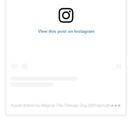
View this post on Instagram
A
post shared by Magnus The Therapy Dog (@magnusthetherapydog)