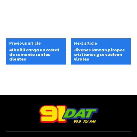
Previous article
Next article
Albañil carga un costal
Jóvenes lanzan piropos
de cemento con los
cristianos y se vuelven
dientes
virales