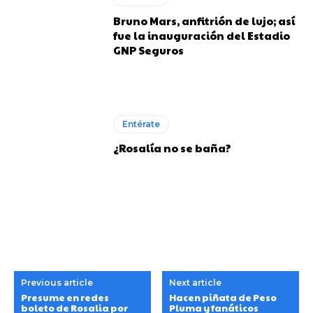
Bruno Mars, anfitrión de lujo; así
fue la inauguración del Estadio
GNP Seguros
Entérate
¿Rosalía no se baña?
Previous article
Next article
Presume en redes
Hacen piñata de Peso
boleto de Rosalia por
Pluma y fanáticos